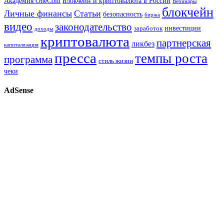
Академия OneCoin
Блокчейн и криптовалюта в России
Вебинары
блокчейн
Личные финансы
Статьи
безопасность
биржа
видео
законодательство
инвестиции
заработок
доходы
криптовалюта
партнерская
ликбез
капитализация
пресса
темпы роста
программа
стиль жизни
чеки
AdSense