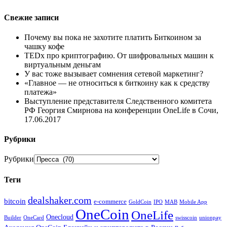
Свежие записи
Почему вы пока не захотите платить Биткоином за
чашку кофе
TEDx про криптографию. От шифровальных машин к
виртуальным деньгам
У вас тоже вызывает сомнения сетевой маркетинг?
«Главное — не относиться к биткоину как к средству
платежа»
Выступление представителя Следственного комитета
РФ Георгия Смирнова на конференции OneLife в Сочи,
17.06.2017
Рубрики
Рубрики
Теги
dealshaker.com
bitcoin
e-commerce
GoldCoin
IPO
MAB
Mobile App
OneCoin
OneLife
Onecloud
Builder
OneCard
swisscoin
unionpay